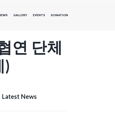
NEWS
GALLERY
EVENTS
DONATION
 협연 단체
)
Latest News