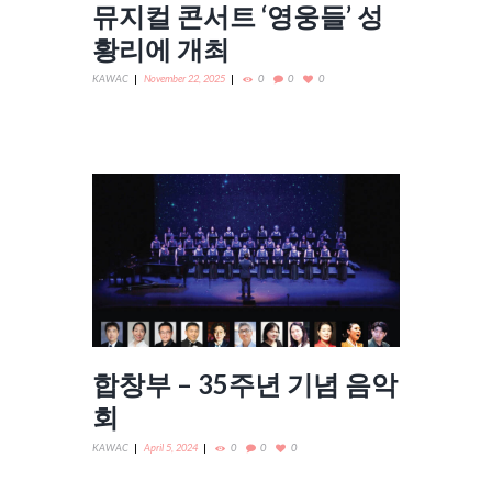
뮤지컬 콘서트 ‘영웅들’ 성
황리에 개최
KAWAC
November 22, 2025
0
0
0
합창부 – 35주년 기념 음악
회
KAWAC
April 5, 2024
0
0
0