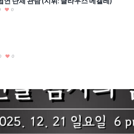
연 단체 관람 (지휘: 클라우스 메켈레)
0
0
0
0