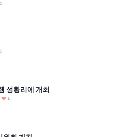
0
0
행 성황리에 개최
0
 임원회 개최