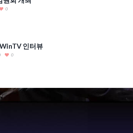
0
WinTV 인터뷰
0
0