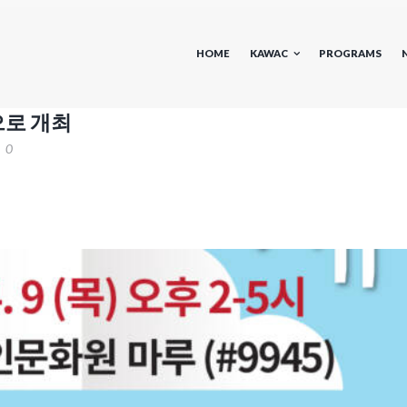
HOME
KAWAC
PROGRAMS
으로 개최
0