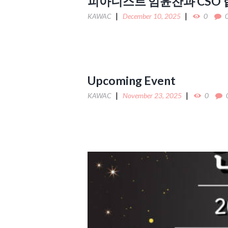
피아니스트 임윤찬과 CSO 협
KAWAC
December 10, 2025
0
Upcoming Event
KAWAC
November 23, 2025
0